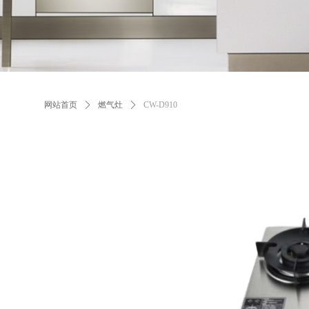
网站首页
ꄲ
燃气灶
ꄲ
CW-D910