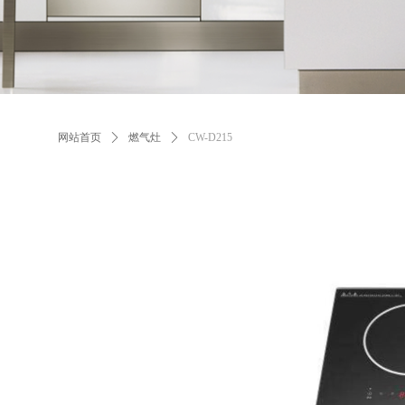
网站首页
ꄲ
燃气灶
ꄲ
CW-D215