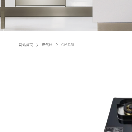
网站首页
ꄲ
燃气灶
ꄲ
CW-D58