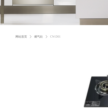
网站首页
ꄲ
燃气灶
ꄲ
CW-D01