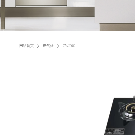
网站首页
ꄲ
燃气灶
ꄲ
CW-D02