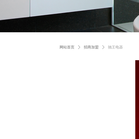
网站首页
ꄲ
招商加盟
ꄲ
驰王电器